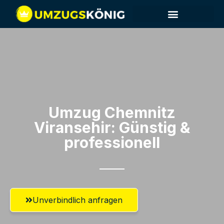
Umzug Chemnitz​
Viransehir: Günstig &
professionell​
Unverbindlich anfragen