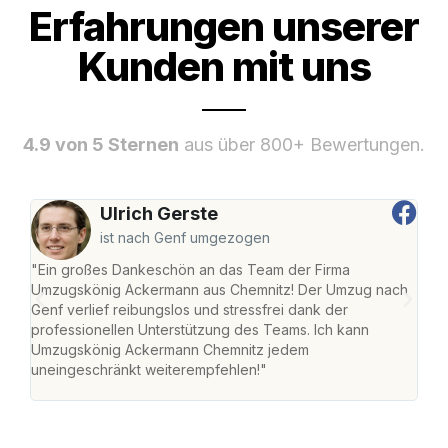
Erfahrungen unserer
Kunden mit uns
4.9 von 5 Sternen
aus über 800+ Bewertungen.
Ulrich Gerste
ist nach Genf umgezogen
"Ein großes Dankeschön an das Team der Firma
"Di
Umzugskönig Ackermann aus Chemnitz! Der Umzug nach
war
Genf verlief reibungslos und stressfrei dank der
Das 
professionellen Unterstützung des Teams. Ich kann
habe
Umzugskönig Ackermann Chemnitz jedem
an m
uneingeschränkt weiterempfehlen!"
groß