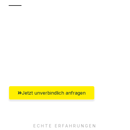
Sparen Sie bis zu 100€ bei Anfrage
Abwicklung innerhalb von 24 Stunden
Versichert bis zu 7.500€
Ggf. komplette Zollabwicklung inklusive
Umfassender Kundensupport aus
Chemnitz
Jetzt unverbindlich anfragen
ECHTE ERFAHRUNGEN