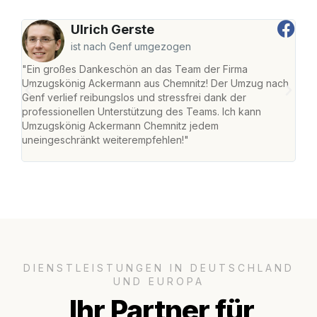
Ulrich Gerste
ist nach Genf umgezogen
"Ein großes Dankeschön an das Team der Firma
"Di
Umzugskönig Ackermann aus Chemnitz! Der Umzug nach
war
Genf verlief reibungslos und stressfrei dank der
Das 
professionellen Unterstützung des Teams. Ich kann
habe
Umzugskönig Ackermann Chemnitz jedem
an m
uneingeschränkt weiterempfehlen!"
groß
DIENSTLEISTUNGEN IN DEUTSCHLAND
UND EUROPA
Ihr Partner für