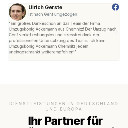
Ulrich Gerste
ist nach Genf umgezogen
"Ein großes Dankeschön an das Team der Firma
"Di
Umzugskönig Ackermann aus Chemnitz! Der Umzug nach
war
Genf verlief reibungslos und stressfrei dank der
Das 
professionellen Unterstützung des Teams. Ich kann
habe
Umzugskönig Ackermann Chemnitz jedem
an m
uneingeschränkt weiterempfehlen!"
groß
DIENSTLEISTUNGEN IN DEUTSCHLAND
UND EUROPA
Ihr Partner für