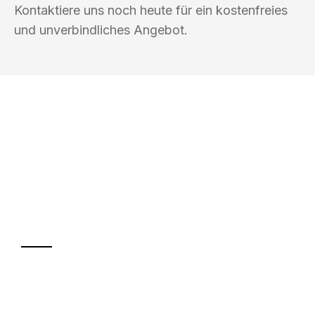
Kontaktiere uns noch heute für ein kostenfreies
und unverbindliches Angebot.
UMZUGSKÖNIG ACKERMANN
CHEMNITZ
Ihr Umzug oder
Transport
Sparen Sie bis zu 100€ bei Anfrage
Abwicklung innerhalb von 24 Stunden