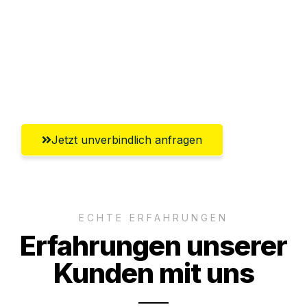
Versichert bis zu 7.500€
Ggf. komplette Zollabwicklung inklusive
Umfassender Kundensupport aus
Chemnitz
Jetzt unverbindlich anfragen
ECHTE ERFAHRUNGEN
Erfahrungen unserer
Kunden mit uns