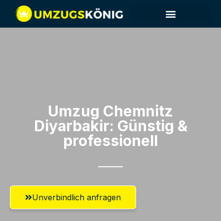
Umzug Chemnitz​
Diyarbakir: Günstig &
professionell​
Unverbindlich anfragen