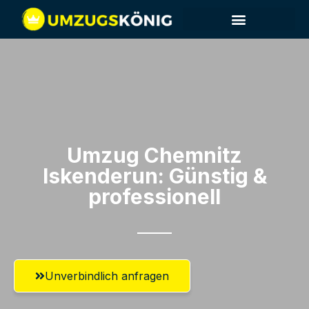
Umzug Chemnitz​
Iskenderun: Günstig &
professionell​
Unverbindlich anfragen