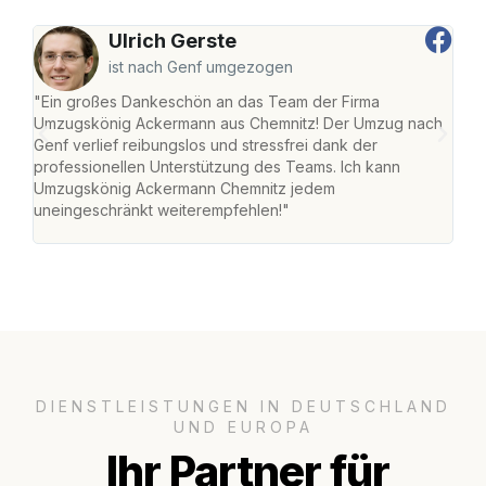
Ulrich Gerste
ist nach Genf umgezogen
"Ein großes Dankeschön an das Team der Firma
"Di
Umzugskönig Ackermann aus Chemnitz! Der Umzug nach
war
Genf verlief reibungslos und stressfrei dank der
Das 
professionellen Unterstützung des Teams. Ich kann
habe
Umzugskönig Ackermann Chemnitz jedem
an m
uneingeschränkt weiterempfehlen!"
groß
DIENSTLEISTUNGEN IN DEUTSCHLAND
UND EUROPA
Ihr Partner für