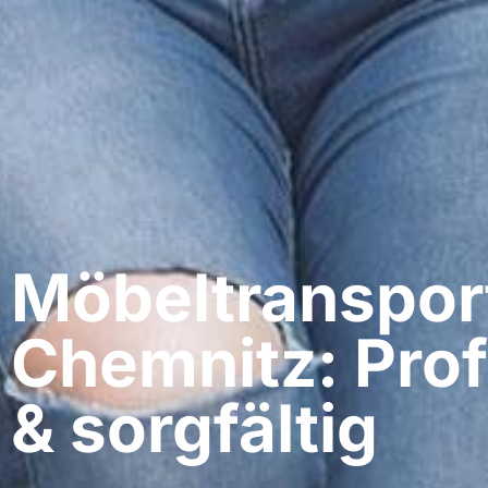
Möbeltranspor
Chemnitz: Prof
& sorgfältig