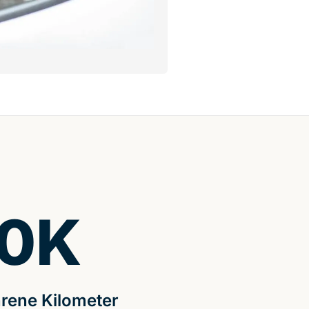
0
K
rene Kilometer