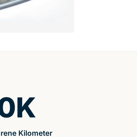
0
K
rene Kilometer