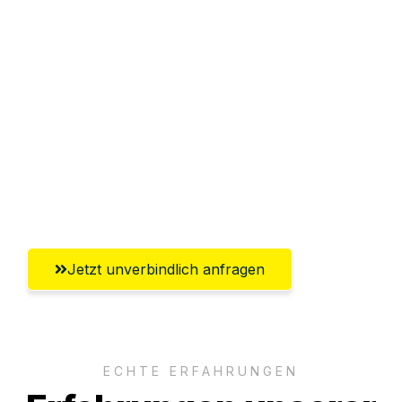
Sparen Sie bis zu 100€ bei Anfrage
Abwicklung innerhalb von 24 Stunden
Versichert bis zu 7.500€
Ggf. komplette Zollabwicklung inklusive
Umfassender Kundensupport aus
Chemnitz
Jetzt unverbindlich anfragen
ECHTE ERFAHRUNGEN