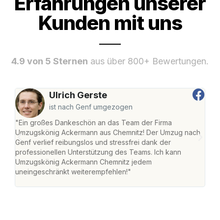
Erfahrungen unserer
Kunden mit uns
4.9 von 5 Sternen
aus über 800+ Bewertungen.
Ulrich Gerste
ist nach Genf umgezogen
"Ein großes Dankeschön an das Team der Firma
"Di
Umzugskönig Ackermann aus Chemnitz! Der Umzug nach
war
Genf verlief reibungslos und stressfrei dank der
Das 
professionellen Unterstützung des Teams. Ich kann
habe
Umzugskönig Ackermann Chemnitz jedem
an m
uneingeschränkt weiterempfehlen!"
groß