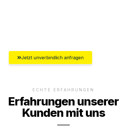
Versichert bis zu 7.500€
Ggf. komplette Zollabwicklung inklusive
Umfassender Kundensupport aus
Chemnitz
Jetzt unverbindlich anfragen
ECHTE ERFAHRUNGEN
Erfahrungen unserer
Kunden mit uns