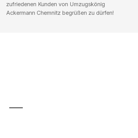
zufriedenen Kunden von Umzugskönig
Ackermann Chemnitz begrüßen zu dürfen!
UMZUGSKÖNIG ACKERMANN
CHEMNITZ
Ihr Umzug oder
Transport
Sparen Sie bis zu 100€ bei Anfrage
Abwicklung innerhalb von 24 Stunden