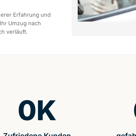
serer Erfahrung und
 Ihr Umzug nach
h verläuft.
0
K
Zufriedene Kunden
gefah