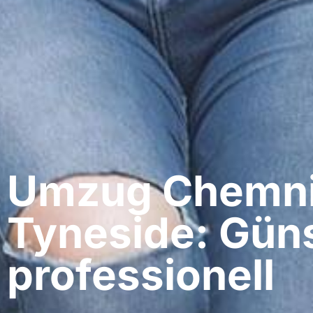
Umzug Chemnit
Tyneside: Güns
professionell​