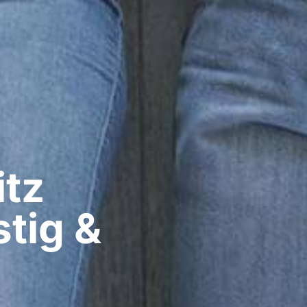
z​
tig &