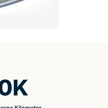
0
K
rene Kilometer