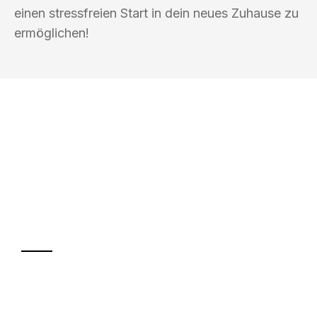
einen stressfreien Start in dein neues Zuhause zu
ermöglichen!
UMZUGSKÖNIG ACKERMANN
CHEMNITZ
Ihr Umzug oder
Transport
Sparen Sie bis zu 100€ bei Anfrage
Abwicklung innerhalb von 24 Stunden