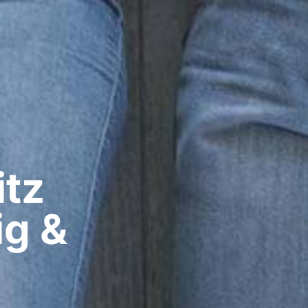
z​
ig &