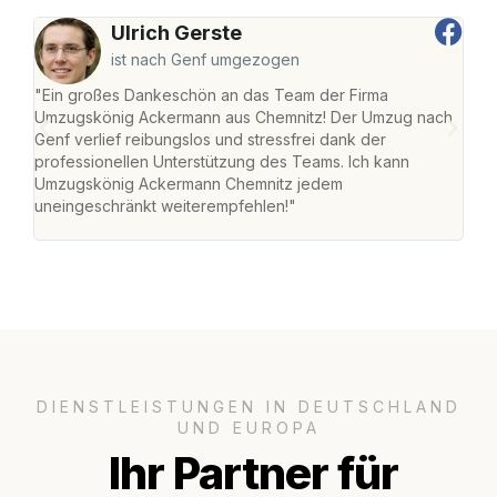
Ulrich Gerste
ist nach Genf umgezogen
"Ein großes Dankeschön an das Team der Firma
"Di
Umzugskönig Ackermann aus Chemnitz! Der Umzug nach
war
Genf verlief reibungslos und stressfrei dank der
Das 
professionellen Unterstützung des Teams. Ich kann
habe
Umzugskönig Ackermann Chemnitz jedem
an m
uneingeschränkt weiterempfehlen!"
groß
DIENSTLEISTUNGEN IN DEUTSCHLAND
UND EUROPA
Ihr Partner für