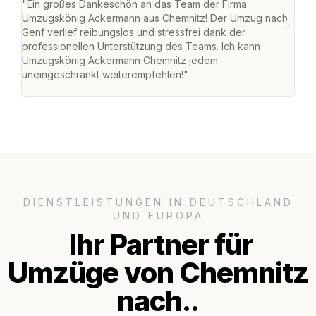
"Ein großes Dankeschön an das Team der Firma
"Di
Umzugskönig Ackermann aus Chemnitz! Der Umzug nach
war
Genf verlief reibungslos und stressfrei dank der
Das 
professionellen Unterstützung des Teams. Ich kann
habe
Umzugskönig Ackermann Chemnitz jedem
an m
uneingeschränkt weiterempfehlen!"
groß
DIENSTLEISTUNGEN IN DEUTSCHLAND
UND EUROPA
Ihr Partner für
Umzüge von Chemnitz
nach..