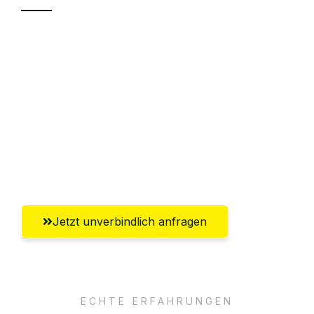
Sparen Sie bis zu 100€ bei Anfrage
Abwicklung innerhalb von 24 Stunden
Versichert bis zu 7.500€
Ggf. komplette Zollabwicklung inklusive
Umfassender Kundensupport aus
Chemnitz
Jetzt unverbindlich anfragen
ECHTE ERFAHRUNGEN