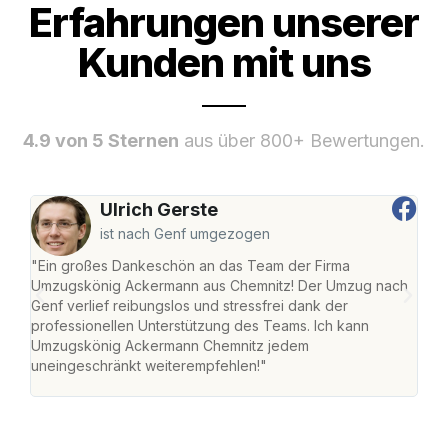
Erfahrungen unserer
Kunden mit uns
4.9 von 5 Sternen
aus über 800+ Bewertungen.
Ulrich Gerste
ist nach Genf umgezogen
"Ein großes Dankeschön an das Team der Firma
"Di
Umzugskönig Ackermann aus Chemnitz! Der Umzug nach
war
Genf verlief reibungslos und stressfrei dank der
Das 
professionellen Unterstützung des Teams. Ich kann
habe
Umzugskönig Ackermann Chemnitz jedem
an m
uneingeschränkt weiterempfehlen!"
groß