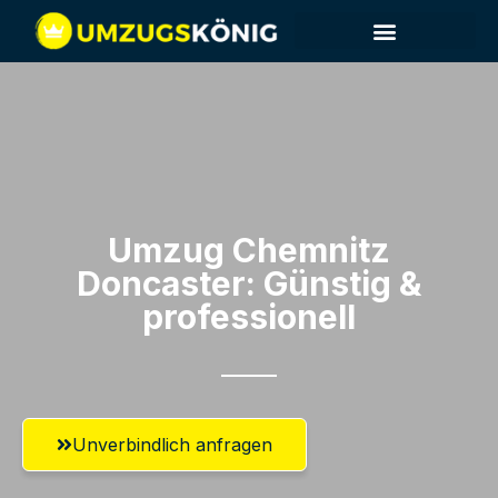
Umzug Chemnitz​
Doncaster: Günstig &
professionell​
Unverbindlich anfragen