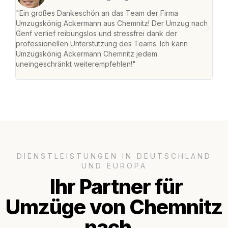
"Ein großes Dankeschön an das Team der Firma
"Di
Umzugskönig Ackermann aus Chemnitz! Der Umzug nach
war
Genf verlief reibungslos und stressfrei dank der
Das 
professionellen Unterstützung des Teams. Ich kann
habe
Umzugskönig Ackermann Chemnitz jedem
an m
uneingeschränkt weiterempfehlen!"
groß
DIENSTLEISTUNGEN IN DEUTSCHLAND
UND EUROPA
Ihr Partner für
Umzüge von Chemnitz
nach..