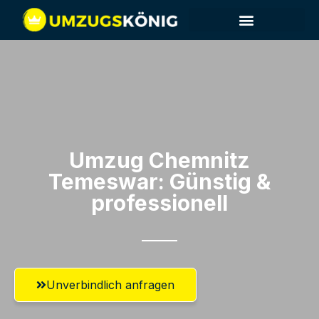
Umzug Chemnitz​
Temeswar: Günstig &
professionell​
Unverbindlich anfragen