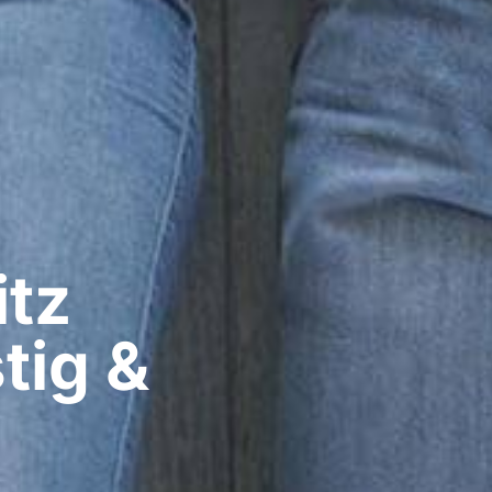
z​
tig &