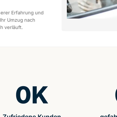
serer Erfahrung und
 Ihr Umzug nach
h verläuft.
0
K
Zufriedene Kunden
gefah