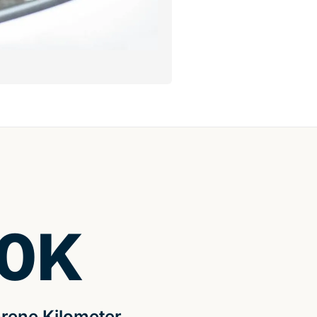
0
K
rene Kilometer