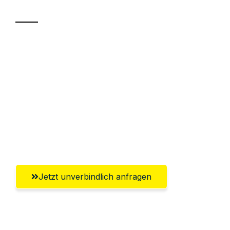
Sparen Sie bis zu 100€ bei Anfrage
Abwicklung innerhalb von 24 Stunden
Versichert bis zu 7.500€
Ggf. komplette Zollabwicklung inklusive
Umfassender Kundensupport aus
Chemnitz
Jetzt unverbindlich anfragen