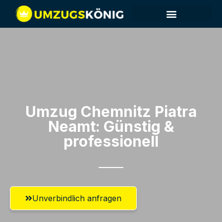
Umzug Chemnitz​ Piatra
Neamt: Günstig &
professionell​
Unverbindlich anfragen