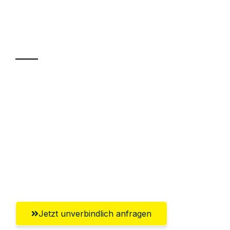
Ihr Umzug oder
Transport
Sparen Sie bis zu 100€ bei Anfrage
Abwicklung innerhalb von 24 Stunden
Versichert bis zu 7.500€
Ggf. komplette Zollabwicklung inklusive
Umfassender Kundensupport aus
Chemnitz
Jetzt unverbindlich anfragen