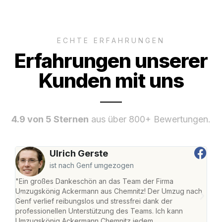
ECHTE ERFAHRUNGEN
Erfahrungen unserer
Kunden mit uns
4.9 von 5 Sternen
aus über 800+ Bewertungen.
Ulrich Gerste
ist nach Genf umgezogen
"Ein großes Dankeschön an das Team der Firma
"Di
Umzugskönig Ackermann aus Chemnitz! Der Umzug nach
war
Genf verlief reibungslos und stressfrei dank der
Das 
professionellen Unterstützung des Teams. Ich kann
habe
Umzugskönig Ackermann Chemnitz jedem
an m