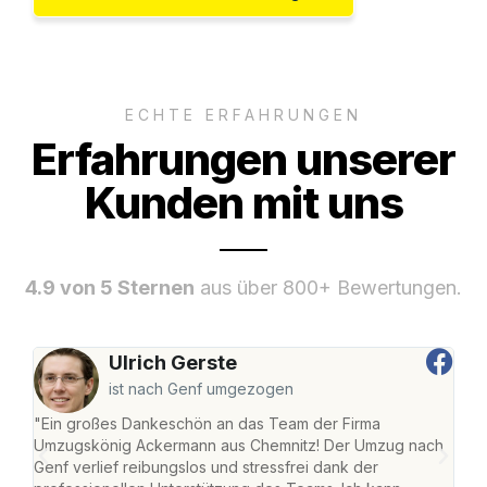
ECHTE ERFAHRUNGEN
Erfahrungen unserer
Kunden mit uns
4.9 von 5 Sternen
aus über 800+ Bewertungen.
Ulrich Gerste
ist nach Genf umgezogen
"Ein großes Dankeschön an das Team der Firma
"Di
Umzugskönig Ackermann aus Chemnitz! Der Umzug nach
war
Genf verlief reibungslos und stressfrei dank der
Das 