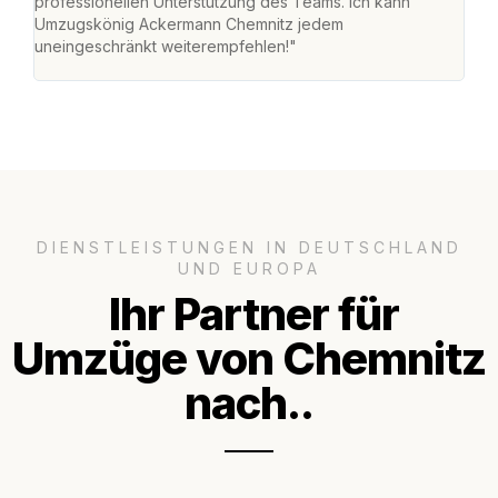
professionellen Unterstützung des Teams. Ich kann
habe
Umzugskönig Ackermann Chemnitz jedem
an m
uneingeschränkt weiterempfehlen!"
groß
DIENSTLEISTUNGEN IN DEUTSCHLAND
UND EUROPA
Ihr Partner für
Umzüge von Chemnitz
nach..