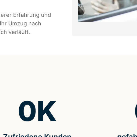
serer Erfahrung und
 Ihr Umzug nach
ch verläuft.
0
K
Zufriedene Kunden
gefah