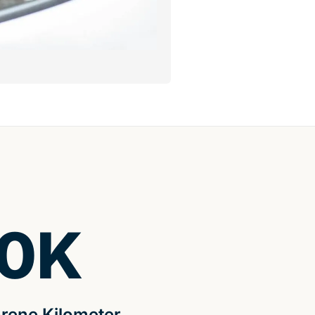
0
K
rene Kilometer