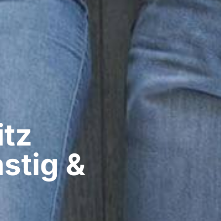
z​
stig &