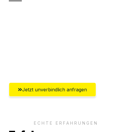
Sparen Sie bis zu 100€ bei Anfrage
Abwicklung innerhalb von 24 Stunden
Versichert bis zu 7.500€
Ggf. komplette Zollabwicklung inklusive
Umfassender Kundensupport aus
Chemnitz
Jetzt unverbindlich anfragen
ECHTE ERFAHRUNGEN