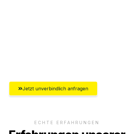
Sparen Sie bis zu 100€ bei Anfrage
Abwicklung innerhalb von 24 Stunden
Versichert bis zu 7.500€
Ggf. komplette Zollabwicklung inklusive
Umfassender Kundensupport aus
Chemnitz
Jetzt unverbindlich anfragen
ECHTE ERFAHRUNGEN