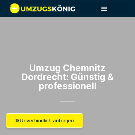
Umzug Chemnitz​
Dordrecht: Günstig &
professionell​
Unverbindlich anfragen