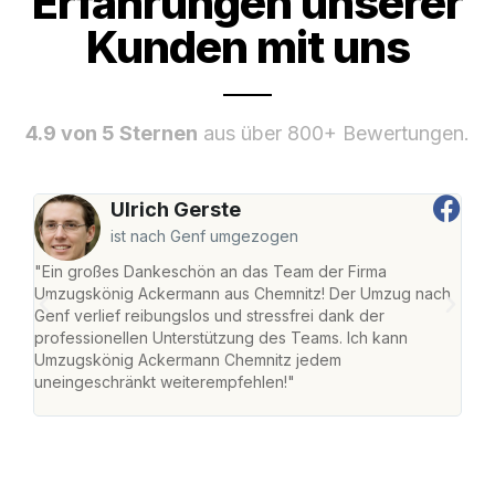
Erfahrungen unserer
Kunden mit uns
4.9 von 5 Sternen
aus über 800+ Bewertungen.
Ulrich Gerste
ist nach Genf umgezogen
"Ein großes Dankeschön an das Team der Firma
"Di
Umzugskönig Ackermann aus Chemnitz! Der Umzug nach
war
Genf verlief reibungslos und stressfrei dank der
Das 
professionellen Unterstützung des Teams. Ich kann
habe
Umzugskönig Ackermann Chemnitz jedem
an m
uneingeschränkt weiterempfehlen!"
groß