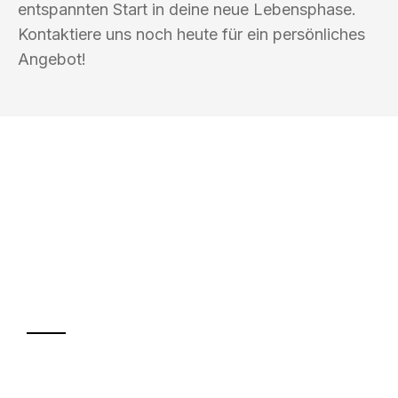
entspannten Start in deine neue Lebensphase.
Kontaktiere uns noch heute für ein persönliches
Angebot!
UMZUGSKÖNIG ACKERMANN
CHEMNITZ
Ihr Umzug oder
Transport
Sparen Sie bis zu 100€ bei Anfrage