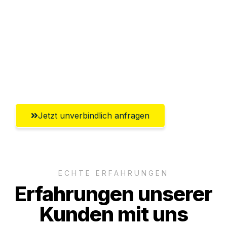
Abwicklung innerhalb von 24 Stunden
Versichert bis zu 7.500€
Ggf. komplette Zollabwicklung inklusive
Umfassender Kundensupport aus
Chemnitz
Jetzt unverbindlich anfragen
ECHTE ERFAHRUNGEN
Erfahrungen unserer
Kunden mit uns