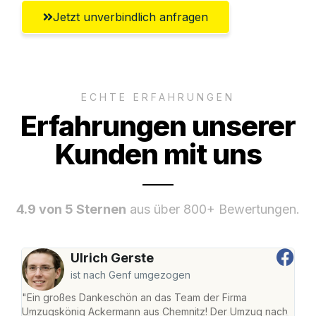
Jetzt unverbindlich anfragen
ECHTE ERFAHRUNGEN
Erfahrungen unserer
Kunden mit uns
4.9 von 5 Sternen
aus über 800+ Bewertungen.
Ulrich Gerste
ist nach Genf umgezogen
"Ein großes Dankeschön an das Team der Firma
"Di
Umzugskönig Ackermann aus Chemnitz! Der Umzug nach
war