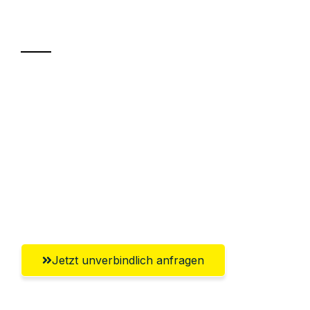
Transport
Sparen Sie bis zu 100€ bei Anfrage
Abwicklung innerhalb von 24 Stunden
Versichert bis zu 7.500€
Ggf. komplette Zollabwicklung inklusive
Umfassender Kundensupport aus
Chemnitz
Jetzt unverbindlich anfragen