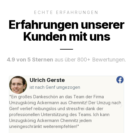
ECHTE ERFAHRUNGEN
Erfahrungen unserer
Kunden mit uns
4.9 von 5 Sternen
aus über 800+ Bewertungen.
Ulrich Gerste
ist nach Genf umgezogen
"Ein großes Dankeschön an das Team der Firma
"Di
Umzugskönig Ackermann aus Chemnitz! Der Umzug nach
war
Genf verlief reibungslos und stressfrei dank der
Das 
professionellen Unterstützung des Teams. Ich kann
habe
Umzugskönig Ackermann Chemnitz jedem
an m
uneingeschränkt weiterempfehlen!"
groß