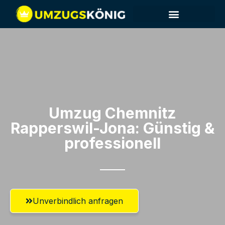
Umzug Chemnitz​
Rapperswil-Jona: Günstig &
professionell​
Unverbindlich anfragen