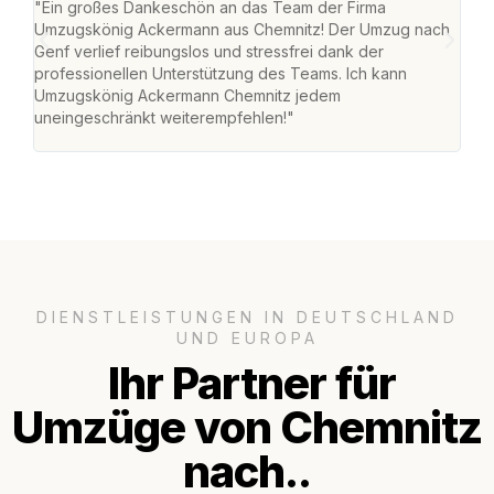
"Ein großes Dankeschön an das Team der Firma
"Di
Umzugskönig Ackermann aus Chemnitz! Der Umzug nach
war
Genf verlief reibungslos und stressfrei dank der
Das 
professionellen Unterstützung des Teams. Ich kann
habe
Umzugskönig Ackermann Chemnitz jedem
an m
uneingeschränkt weiterempfehlen!"
groß
DIENSTLEISTUNGEN IN DEUTSCHLAND
UND EUROPA
Ihr Partner für
Umzüge von Chemnitz
nach..