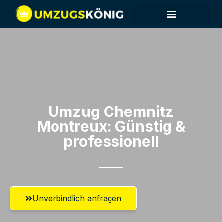
Umzug Chemnitz​
Montreux: Günstig &
professionell​
Unverbindlich anfragen