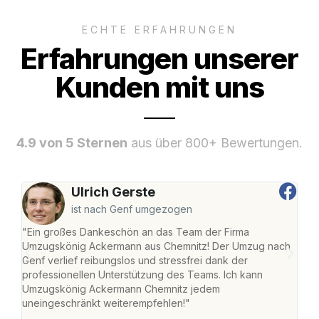
ECHTE ERFAHRUNGEN
Erfahrungen unserer
Kunden mit uns
4.9 von 5 Sternen
aus über 800+ Bewertungen.
Ulrich Gerste
ist nach Genf umgezogen
"Ein großes Dankeschön an das Team der Firma
"Di
Umzugskönig Ackermann aus Chemnitz! Der Umzug nach
war
Genf verlief reibungslos und stressfrei dank der
Das 
professionellen Unterstützung des Teams. Ich kann
habe
Umzugskönig Ackermann Chemnitz jedem
an m
uneingeschränkt weiterempfehlen!"
groß