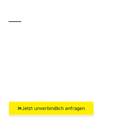
Transport
Sparen Sie bis zu 100€ bei Anfrage
Abwicklung innerhalb von 24 Stunden
Versichert bis zu 7.500€
Ggf. komplette Zollabwicklung inklusive
Umfassender Kundensupport aus
Chemnitz
Jetzt unverbindlich anfragen