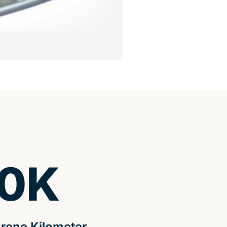
0
K
rene Kilometer