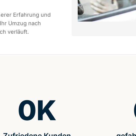
serer Erfahrung und
 Ihr Umzug nach
ch verläuft.
0
K
Zufriedene Kunden
gefah