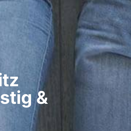
z​
stig &