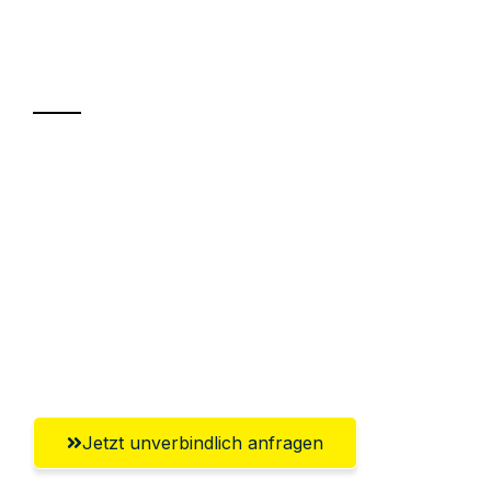
Ihr Umzug oder
Transport
Sparen Sie bis zu 100€ bei Anfrage
Abwicklung innerhalb von 24 Stunden
Versichert bis zu 7.500€
Ggf. komplette Zollabwicklung inklusive
Umfassender Kundensupport aus
Chemnitz
Jetzt unverbindlich anfragen