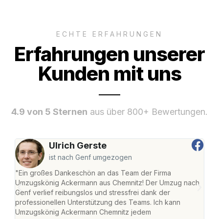
ECHTE ERFAHRUNGEN
Erfahrungen unserer
Kunden mit uns
4.9 von 5 Sternen
aus über 800+ Bewertungen.
Ulrich Gerste
ist nach Genf umgezogen
"Ein großes Dankeschön an das Team der Firma
"Di
Umzugskönig Ackermann aus Chemnitz! Der Umzug nach
war
Genf verlief reibungslos und stressfrei dank der
Das 
professionellen Unterstützung des Teams. Ich kann
habe
Umzugskönig Ackermann Chemnitz jedem
an m