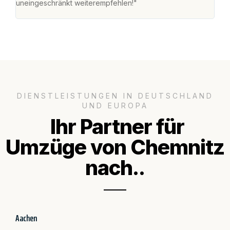
uneingeschränkt weiterempfehlen!"
groß
DIENSTLEISTUNGEN IN DEUTSCHLAND
UND EUROPA
Ihr Partner für
Umzüge von Chemnitz
nach..
Aachen