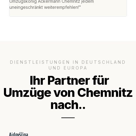
Umzugskönig Ackermann Chemnitz jedem
an m
uneingeschränkt weiterempfehlen!"
groß
DIENSTLEISTUNGEN IN DEUTSCHLAND
UND EUROPA
Ihr Partner für
Umzüge von Chemnitz
nach..
Ajdovščina