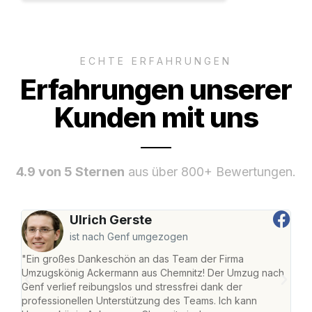
ECHTE ERFAHRUNGEN
Erfahrungen unserer
Kunden mit uns
4.9 von 5 Sternen
aus über 800+ Bewertungen.
Ulrich Gerste
ist nach Genf umgezogen
"Ein großes Dankeschön an das Team der Firma
"Di
Umzugskönig Ackermann aus Chemnitz! Der Umzug nach
war
Genf verlief reibungslos und stressfrei dank der
Das 
professionellen Unterstützung des Teams. Ich kann
habe