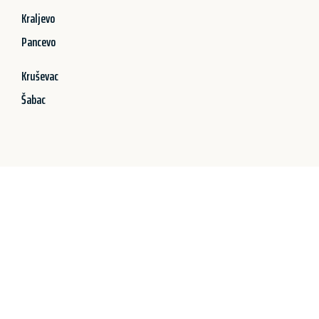
Kraljevo
Pancevo
Kruševac
Šabac
Jetzt anfragen &
100€ sparen!