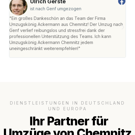
Ulrich Gerste
ist nach Genf umgezogen
"Ein großes Dankeschön an das Team der Firma
"Di
Umzugskönig Ackermann aus Chemnitz! Der Umzug nach
war
Genf verlief reibungslos und stressfrei dank der
Das 
professionellen Unterstützung des Teams. Ich kann
habe
Umzugskönig Ackermann Chemnitz jedem
an m
uneingeschränkt weiterempfehlen!"
groß
DIENSTLEISTUNGEN IN DEUTSCHLAND
UND EUROPA
Ihr Partner für
Umzüge von Chemnitz