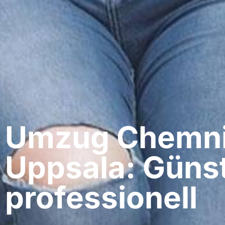
Umzug Chemnit
Uppsala: Günst
professionell​