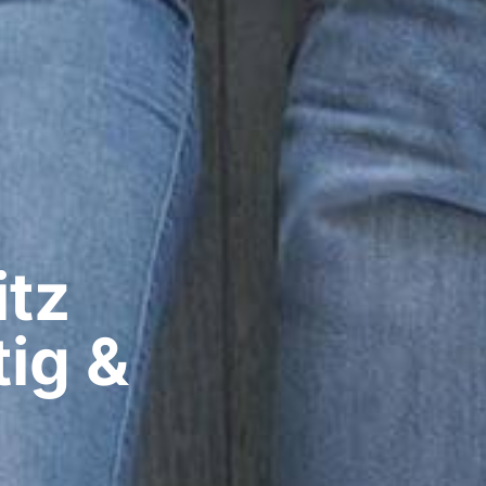
z​
ig &