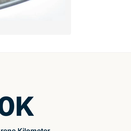
0
K
rene Kilometer