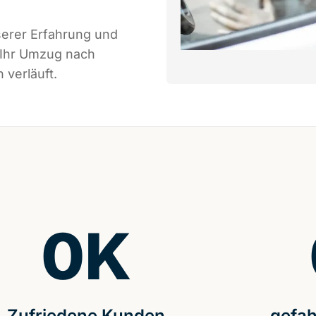
serer Erfahrung und
 Ihr Umzug nach
 verläuft.
0
K
Zufriedene Kunden
gefah