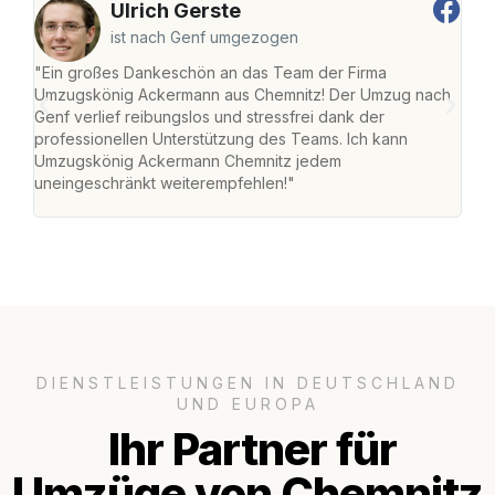
Ulrich Gerste
ist nach Genf umgezogen
"Ein großes Dankeschön an das Team der Firma
"Di
Umzugskönig Ackermann aus Chemnitz! Der Umzug nach
war
Genf verlief reibungslos und stressfrei dank der
Das 
professionellen Unterstützung des Teams. Ich kann
habe
Umzugskönig Ackermann Chemnitz jedem
an m
uneingeschränkt weiterempfehlen!"
groß
DIENSTLEISTUNGEN IN DEUTSCHLAND
UND EUROPA
Ihr Partner für
Umzüge von Chemnitz