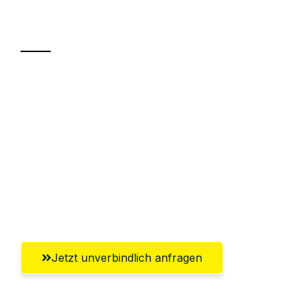
Transport
Sparen Sie bis zu 100€ bei Anfrage
Abwicklung innerhalb von 24 Stunden
Versichert bis zu 7.500€
Ggf. komplette Zollabwicklung inklusive
Umfassender Kundensupport aus
Chemnitz
Jetzt unverbindlich anfragen