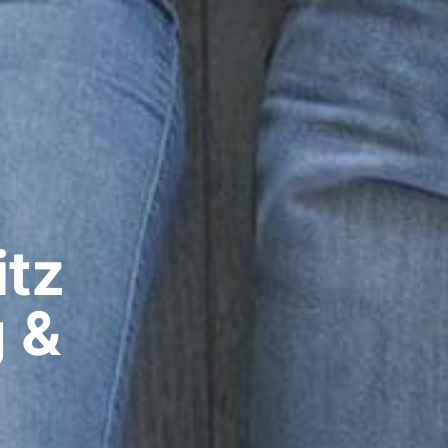
z​
g &