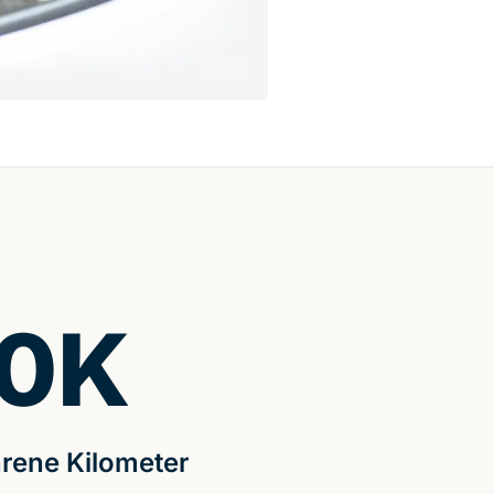
0
K
rene Kilometer