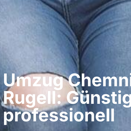
Umzug Chemnit
Rugell: Günsti
professionell​