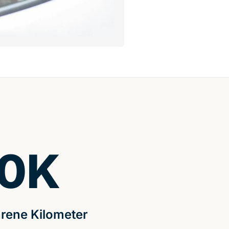
0
K
rene Kilometer