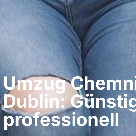
Umzug Chemnit
Dublin: Günsti
professionell​