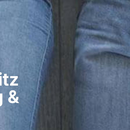
z​
g &