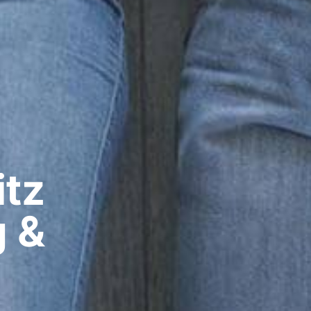
z​
g &