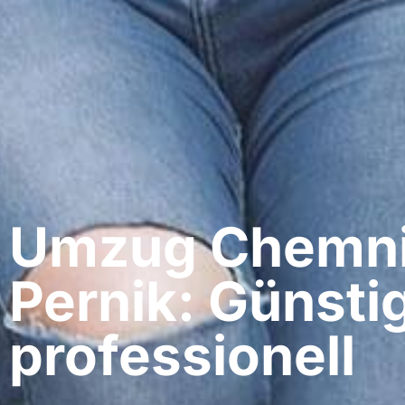
Umzug Chemnit
Pernik: Günsti
professionell​