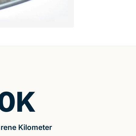
0
K
rene Kilometer