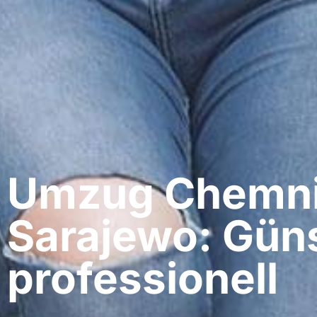
Umzug Chemnit
Sarajewo: Güns
professionell​