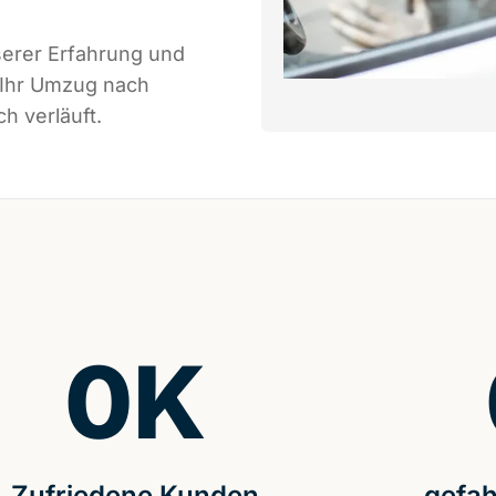
serer Erfahrung und
 Ihr Umzug nach
h verläuft.
0
K
Zufriedene Kunden
gefah