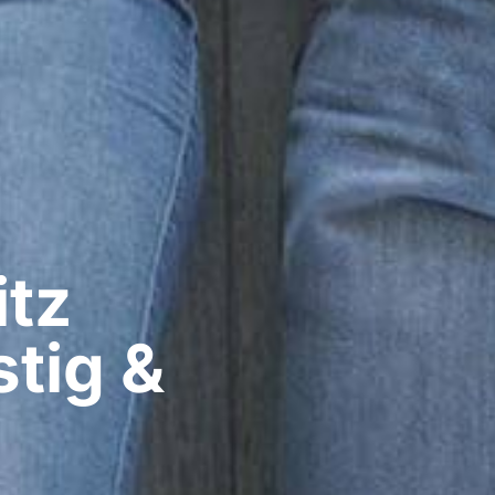
z​
tig &