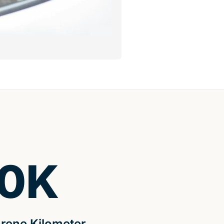
0
K
rene Kilometer