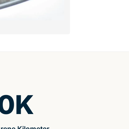
0
K
rene Kilometer