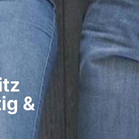
z​
ig &