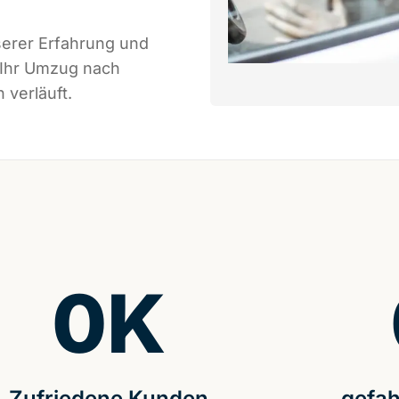
serer Erfahrung und
 Ihr Umzug nach
 verläuft.
0
K
Zufriedene Kunden
gefah