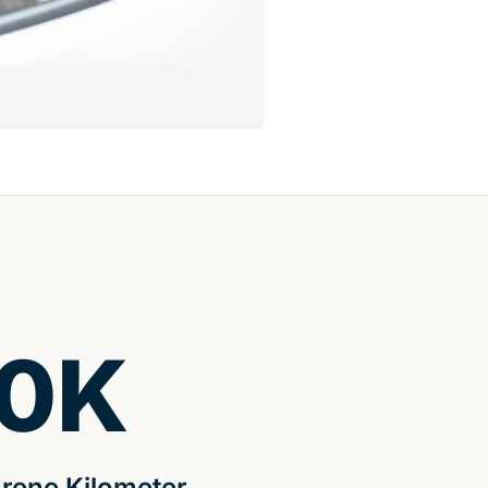
0
K
rene Kilometer