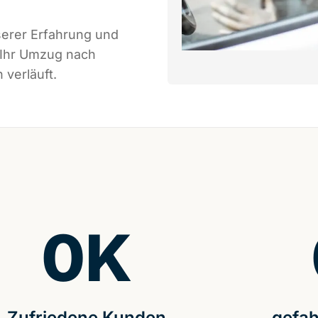
serer Erfahrung und
 Ihr Umzug nach
 verläuft.
0
K
Zufriedene Kunden
gefah