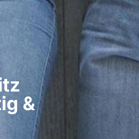
z​
ig &